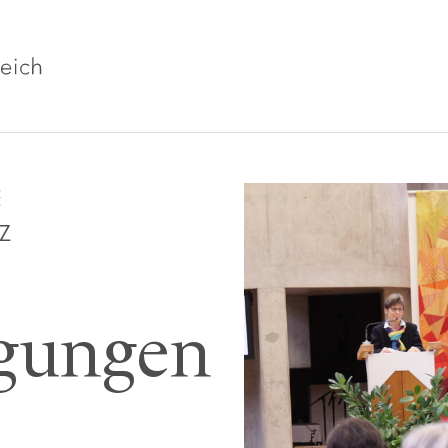
E
Z
gungen