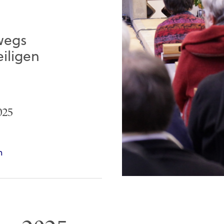
wegs
iligen
2025
m